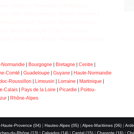
Nice
|
Nantes
|
Strasbourg
|
Montpellier
|
ms
|
Lille
|
Saint-Etienne
|
Toulon
|
Grenoble
|
lermont-Ferrand
|
Amiens
|
Aix-en-Provence
|
nne
|
Metz
|
Besançon
|
Caen
|
Orléans
|
court
|
Perpignan
|
Nancy
|
Roubaix
|
Argenteuil
-Normandie
|
Bourgogne
|
Bretagne
|
Centre
|
he-Comté
|
Guadeloupe
|
Guyane
|
Haute-Normandie
doc-Roussillon
|
Limousin
|
Lorraine
|
Martinique
|
e-Calais
|
Pays de la Loire
|
Picardie
|
Poitou-
zur
|
Rhône-Alpes
-Haute-Provence (04)
|
Hautes-Alpes (05)
|
Alpes-Maritimes (06)
|
Ardè
ches-du-Rhône (13)
|
Calvados (14)
|
Cantal (15)
|
Charente (16)
|
Cha