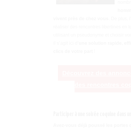
nombre
homme
vivent près de chez vous
. De plus, 
réaliser des rencontres libertines en
utilisant un pseudonyme et choisir v
il s’agit ici d’
une solution rapide, e
clics de votre part
!
Découvrez des annonces 
des rencontres coq
Participer à une soirée coquine dans un
Avez-vous déjà poussé les portes d’