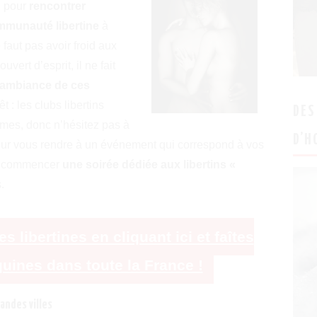
n pour
rencontrer
mmunauté libertine
à
 faut pas avoir froid aux
vert d’esprit, il ne fait
l’ambiance de ces
êt : les clubs libertins
DES
èmes, donc n’hésitez pas à
D’H
our vous rendre à un événement qui correspond à vos
ur commencer
une soirée dédiée aux libertins «
.
libertines en cliquant ici et faîtes
uines dans toute la France !
andes villes