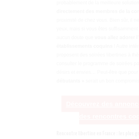
probablement de la meilleure solutio
directement des membres de la co
proximité de chez vous. Bien sûr, il ne
yeux, mais si vous êtes suffisamment ou
aucun doute que
vous allez adorer 
établissements coquins
! Autre intér
proposent des soirées libertines à th
consulter le programme de soirées p
désirs et envies… Peut-être que po
débutants »
serait un bon compromis
Découvrez des annonces 
des rencontres coq
Rencontre libertine en France : les plus gr