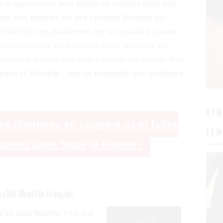
 d’opportunités pour
entrer en contact avec des
s, des femmes ou des couples libertins qui
l’intérêt de ces plateformes est la capacité à pouvoir
 toute discrétion. Vous pouvez rester anonyme en
ous-même à quels membres partager vos photos. Bref,
fficace et discrète… qui ne demande que quelques
REN
libertines en cliquant ici et faîtes
FEM
uines dans toute la France !
 club libertin français
un club libertin
? Il s’agit