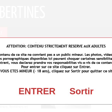
BERTINES
CE
DÉC
REN
 en France, suivez le guide !
CLI
tre de plus en plus
DES
libertinage et
ENTRER
Sortir
rès appréciés par de
e
. C’est une des
mmes, femmes et