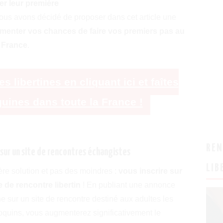
ser leur première
nous avons décidé de proposer dans cet article une
menter vos chances de faire vos premiers pas au
n France
.
libertines en cliquant ici et faîtes
uines dans toute la France !
REN
 sur un site de rencontres échangistes
LIB
re solution et pas des moindres :
vous inscrire sur
e de rencontre libertin
! En publiant une annonce
ine sur un site de rencontre destiné aux adultes les
oquins, vous augmenterez significativement le