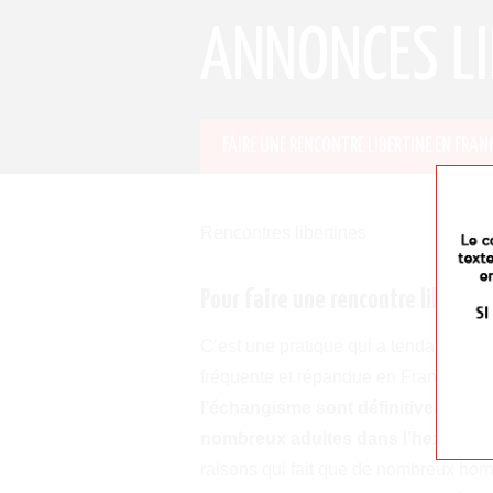
ANNONCES LI
FAIRE UNE RENCONTRE LIBERTINE EN FRAN
Rencontres libertines
Pour faire une rencontre libertine
C’est une pratique qui a tendance à ê
fréquente et répandue en France !
Le 
l’échangisme sont définitivement t
nombreux adultes dans l’hexagon
raisons qui fait que de nombreux ho