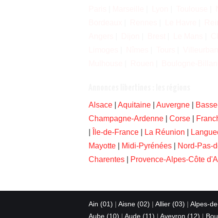
Paris
|
Marseille
|
Lyon
|
Toulouse
|
Bordeaux
|
Rennes
|
Le Havre
|
Rei
Angers
|
Dijon
|
Brest
|
Le Mans
|
C
Limoges
|
Nîmes
|
Tours
|
Villeurba
Mulhouse
|
Rouen
|
Boulogne-Billan
Annonces libertines : les régions
Alsace
|
Aquitaine
|
Auvergne
|
Basse
Champagne-Ardenne
|
Corse
|
Franc
|
Île-de-France
|
La Réunion
|
Langue
Mayotte
|
Midi-Pyrénées
|
Nord-Pas-d
Charentes
|
Provence-Alpes-Côte d'A
Ain (01)
|
Aisne (02)
|
Allier (03)
|
Alpes-de
Aube (10)
|
Aude (11)
|
Aveyron (12)
|
Bou