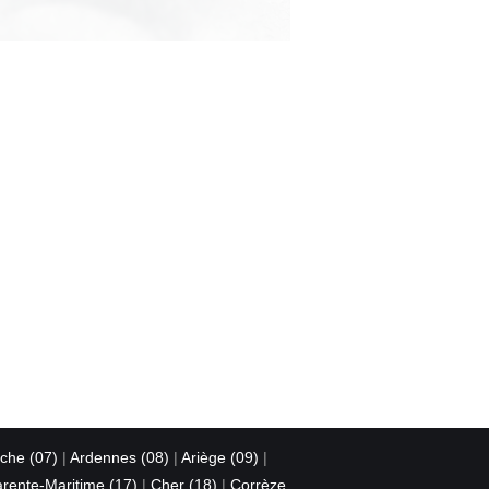
che (07)
|
Ardennes (08)
|
Ariège (09)
|
rente-Maritime (17)
|
Cher (18)
|
Corrèze